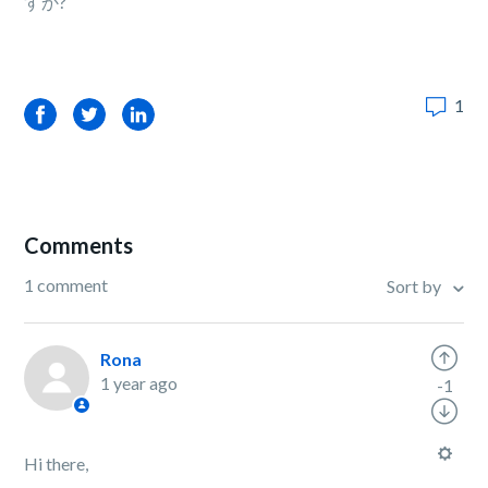
すか?
1
Facebook
Twitter
LinkedIn
Comments
1 comment
Sort by
Rona
1 year ago
-1
Hi there,