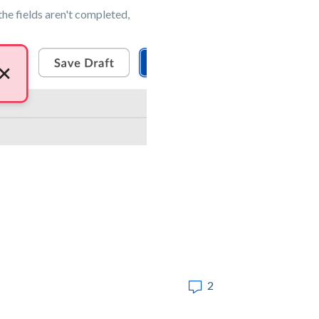
he fields aren't completed,
2