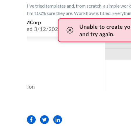
I've tried templates and, from scratch, a simple wor
I'm 100% sure they are. Workflow is titled. Everythin
Facebook
Twitter
LinkedIn