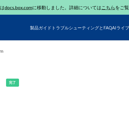
は
docs.box.com
に移動しました。詳細については
こちら
をご覧
製品ガイド
トラブルシューティングとFAQ
AIライ
um
e
完了