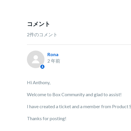
コメント
2件のコメント
Rona
2 年前
Hi Anthony,
Welcome to Box Community and glad to assist!
I have created a ticket and a member from Product Su
Thanks for posting!