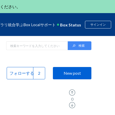
ください。
Box Status
ブラリ
統合
学ぶ
Box Local
サポート
サインイン
フォローする
New post
0