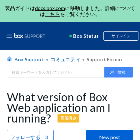
製品ガイドは
docs.box.com
に移動しました。詳細について
は
こちら
をご覧ください。
Box Status
サインイン
Box Support
コミュニティ
Support Forum
What version of Box
Web application am I
running?
回答済み
フォローする
New post