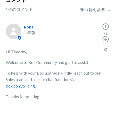
1件のコメント
並べ替え基準
Rona
1 年前
-1
Hi Timothy,
Welcome to Box Community and glad to assist!
To help with your Box upgrade, kindly reach out to our
Sales team and use our chat function via
box.com/pricing
.
Thanks for posting!