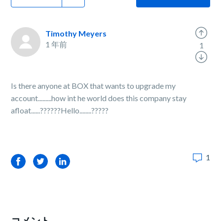
Timothy Meyers
1 年前
1
Is there anyone at BOX that wants to upgrade my
account.........how int he world does this company stay
afloat......??????Hello........?????
1
Facebook
Twitter
LinkedIn
コメント