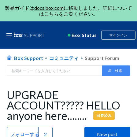
製品ガイドは
docs.box.com
に移動しました。詳細について
は
こちら
をご覧ください。
Box Status
サインイン
Box Support
コミュニティ
Support Forum
UPGRADE
ACCOUNT????? HELLO
anyone here........
回答済み
フォローする
New post