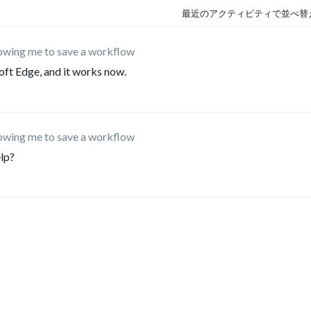
最近のアクティビティで並べ替
lowing me to save a workflow
ft Edge, and it works now.
lowing me to save a workflow
elp?