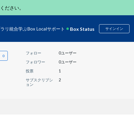
ください。
Box Status
ブラリ
統合
学ぶ
Box Local
サポート
サインイン
フォロー
0ユーザー
フォロワー
0ユーザー
投票
1
サブスクリプシ
2
ョン