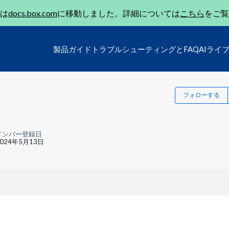
は
docs.box.com
に移動しました。詳細については
こちら
をご覧
製品ガイド
トラブルシューティングとFAQ
AIライ
フォローする
メンバー登録日
2024年5月13日