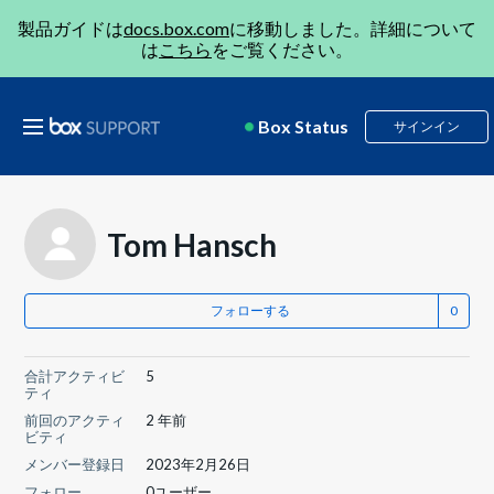
製品ガイドは
docs.box.com
に移動しました。詳細について
は
こちら
をご覧ください。
Box Status
サインイン
Tom Hansch
フォローする
合計アクティビ
5
ティ
前回のアクティ
2 年前
ビティ
メンバー登録日
2023年2月26日
フォロー
0ユーザー