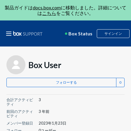
製品ガイドは
docs.box.com
に移動しました。詳細について
は
こちら
をご覧ください。
Box Status
サインイン
Box User
フォローする
合計アクティビ
3
ティ
前回のアクティ
3 年前
ビティ
メンバー登録日
2023年1月23日
フォロー
0ユーザー