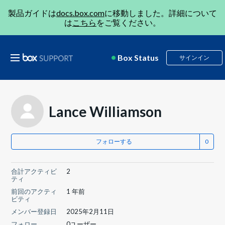
製品ガイドは
docs.box.com
に移動しました。詳細について
は
こちら
をご覧ください。
Box Status
サインイン
Lance Williamson
フォローする
合計アクティビ
2
ティ
前回のアクティ
1 年前
ビティ
メンバー登録日
2025年2月11日
フォロー
0ユーザー