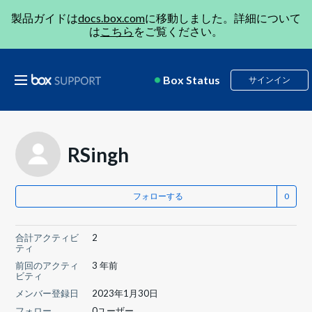
製品ガイドは
docs.box.com
に移動しました。詳細について
は
こちら
をご覧ください。
Box Status
サインイン
RSingh
フォローする
合計アクティビ
2
ティ
前回のアクティ
3 年前
ビティ
メンバー登録日
2023年1月30日
フォロー
0ユーザー