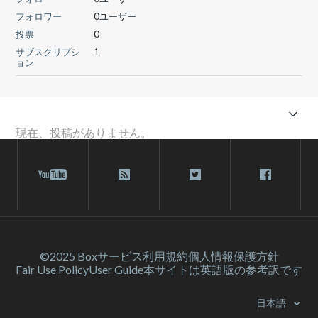
フォロワー
0ユーザー
投票
0
サブスクリプシ
1
ョン
現在、投稿がありません。
©2025 Box
サービス利⽤規約
個人情報保護方針
Fair Use Policy
User Guide
本サイトは英語版の参考訳です
日本語