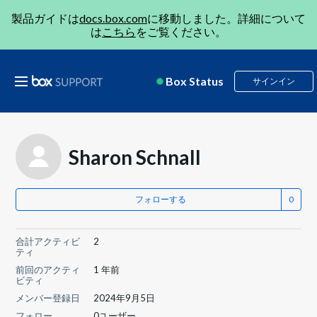
製品ガイドは
docs.box.com
に移動しました。詳細について
は
こちら
をご覧ください。
Box Status
サインイン
Sharon Schnall
フォローする
合計アクティビ
2
ティ
前回のアクティ
1 年前
ビティ
メンバー登録日
2024年9月5日
フォロー
0ユーザー