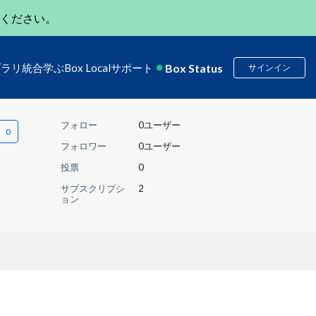
ください。
Box Status
ブラリ
統合
学ぶ
Box Local
サポート
サインイン
フォロー
0ユーザー
フォロワー
0ユーザー
投票
0
サブスクリプシ
2
ョン