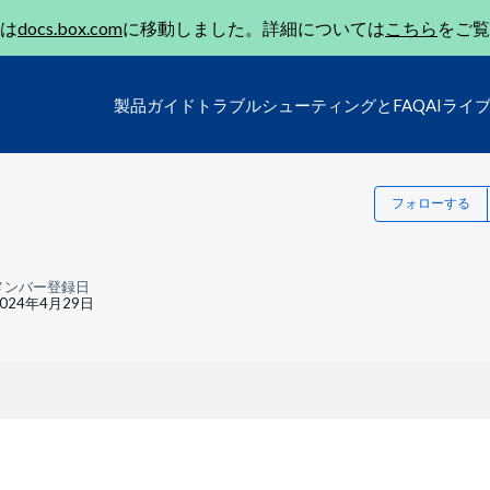
は
docs.box.com
に移動しました。詳細については
こちら
をご覧
製品ガイド
トラブルシューティングとFAQ
AIライ
フォローする
メンバー登録日
2024年4月29日