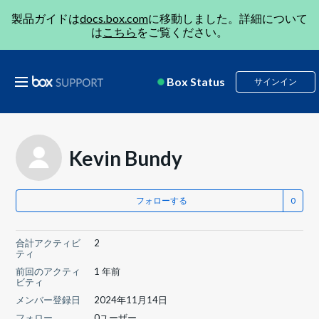
製品ガイドは
docs.box.com
に移動しました。詳細について
は
こちら
をご覧ください。
Box Status
サインイン
Kevin Bundy
フォローする
合計アクティビ
2
ティ
前回のアクティ
1 年前
ビティ
メンバー登録日
2024年11月14日
フォロー
0ユーザー