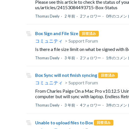
Please see this article to check the status of y
us/articles/24153084493715-Box-Status
Thomas Deely
2 年前
2フォロワー
0件のコメン
Box Sign and File Size
回答済み
コミュニティ
Support Forum
Is there a file size limit on what be signed with 
Thomas Deely
3 年前
2フォロワー
1件のコメン
Box Sync will not finish syncing
回答済み
コミュニティ
Support Forum
From Charles Paige On a Mac Pro v10.12.5 Usin
computer but will sync with laptop. Endless Retr
Thomas Deely
3 年前
4フォロワー
3件のコメン
Unable to upload files to Box
回答済み