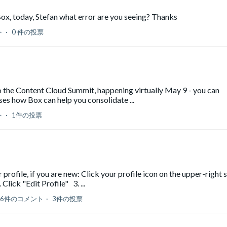
Box, today, Stefan what error are you seeing? Thanks
ト
0 件の投票
to the Content Cloud Summit, happening virtually May 9 - you can
ses how Box can help you consolidate ...
ト
1件の投票
ofile, if you are new: Click your profile icon on the upper-right 
lick "Edit Profile" 3. ...
6件のコメント
3件の投票