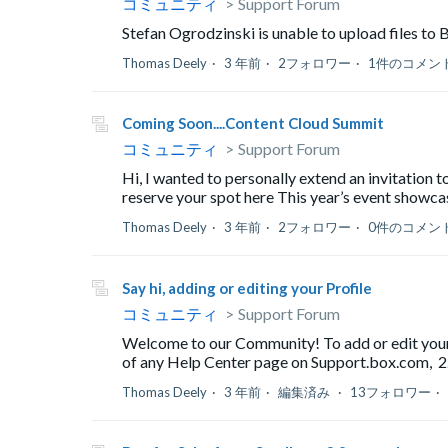
コミュニティ
Support Forum
Stefan Ogrodzinski is unable to upload files to 
Thomas Deely
3 年前
2フォロワー
1件のコメン
Coming Soon....Content Cloud Summit
コミュニティ
Support Forum
Hi, I wanted to personally extend an invitation 
reserve your spot here This year’s event showca
Thomas Deely
3 年前
2フォロワー
0件のコメン
Say hi, adding or editing your Profile
コミュニティ
Support Forum
Welcome to our Community! To add or edit your pr
of any Help Center page on Support.box.com, 2. C
Thomas Deely
3 年前
編集済み
13フォロワー