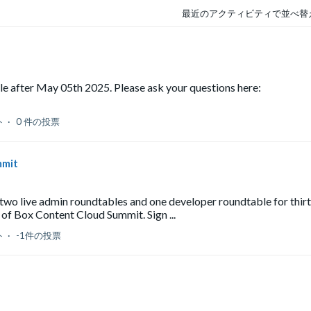
最近のアクティビティで並べ替
ble after May 05th 2025. Please ask your questions here:
-11
ト
0 件の投票
mmit
two live admin roundtables and one developer roundtable for thir
 of Box Content Cloud Summit. Sign ...
ト
-1件の投票