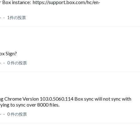
our Box instance: https://support.box.com/hc/en-
ト
1件の投票
Box Sign?
ト
0 件の投票
g Chrome Version 103.0.5060.114 Box sync will not sync with
ying to sync over 8000 files.
ト
0 件の投票