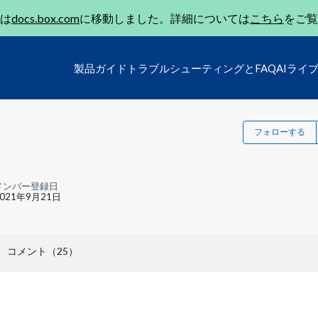
は
docs.box.com
に移動しました。詳細については
こちら
をご覧
製品ガイド
トラブルシューティングとFAQ
AIライ
フォローする
メンバー登録日
2021年9月21日
コメント（25）