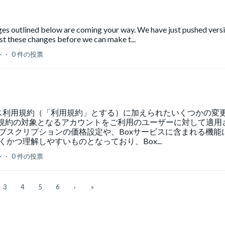
ges outlined below are coming your way. We have just pushed vers
t these changes before we can make t...
ト
0 件の投票
ービス利用規約（「利用規約」とする）に加えられたいくつかの変
規約の対象となるアカウントをご利用のユーザーに対して適用
ブスクリプションの価格設定や、Boxサービスに含まれる機能
かつ理解しやすいものとなっており、Box...
ト
0 件の投票
3
4
5
6
›
»