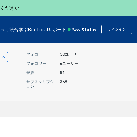
ください。
Box Status
ブラリ
統合
学ぶ
Box Local
サポート
サインイン
フォロー
10ユーザー
フォロワー
6ユーザー
投票
81
サブスクリプシ
358
ョン