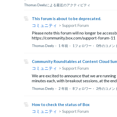
Thomas Deelyによる最近のアクティビティ
This forum is about to be deprecated.
コミュニティ
Support Forum
Please note this forum will no longer be access
https://community.box.com/support-forum
Thomas Deely
1 年前
1フォロワー
0件のコメン
Community Roundtables at Content Cloud Su
コミュニティ
Support Forum
We are excited to announce that we are running 
minutes each, with breakout sessions, at the end
Thomas Deely
2 年前
8フォロワー
2件のコメン
How to check the status of Box
コミュニティ
Support Forum