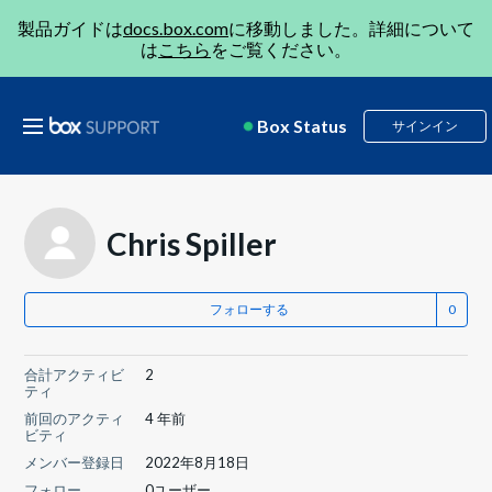
製品ガイドは
docs.box.com
に移動しました。詳細について
は
こちら
をご覧ください。
Box Status
サインイン
Chris Spiller
フォローする
合計アクティビ
2
ティ
前回のアクティ
4 年前
ビティ
メンバー登録日
2022年8月18日
フォロー
0ユーザー