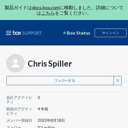
製品ガイドは
docs.box.com
に移動しました。詳細について
は
こちら
をご覧ください。
Box Status
サインイン
Chris Spiller
フォローする
合計アクティビ
2
ティ
前回のアクティ
4 年前
ビティ
メンバー登録日
2022年8月18日
フォロー
0ユーザー