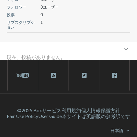
フォロワー
0ユーザー
投票
0
サブスクリプシ
1
ョン
現在、投稿がありません。
©2025 Box
サービス利⽤規約
個人情報保護方針
Fair Use Policy
User Guide
本サイトは英語版の参考訳です
日本語