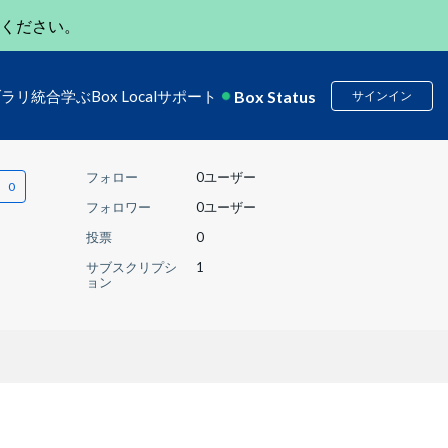
ください。
Box Status
ブラリ
統合
学ぶ
Box Local
サポート
サインイン
フォロー
0ユーザー
フォロワー
0ユーザー
投票
0
サブスクリプシ
1
ョン