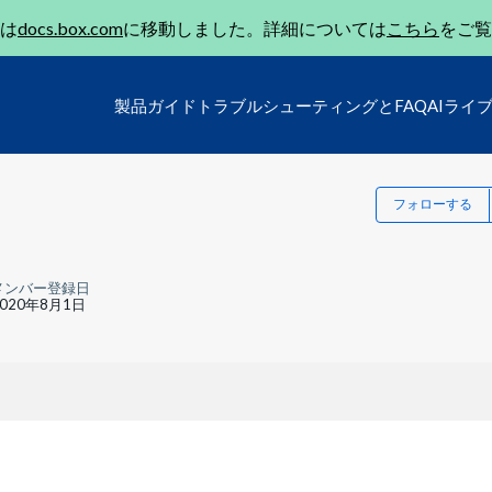
は
docs.box.com
に移動しました。詳細については
こちら
をご覧
製品ガイド
トラブルシューティングとFAQ
AIライ
フォローする
メンバー登録日
2020年8月1日