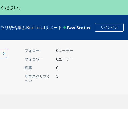
ください。
Box Status
ブラリ
統合
学ぶ
Box Local
サポート
サインイン
フォロー
0ユーザー
フォロワー
0ユーザー
投票
0
サブスクリプシ
1
ョン