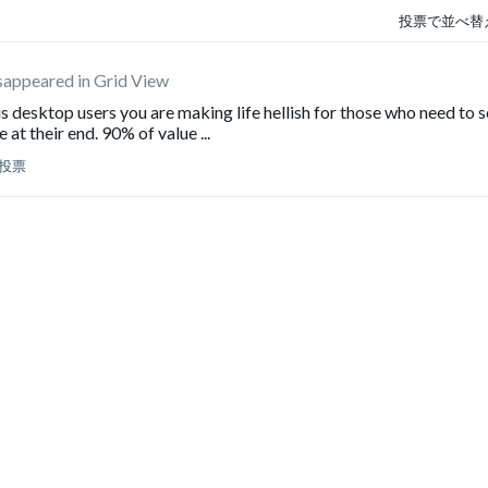
投票で並べ替
sappeared in Grid View
s desktop users you are making life hellish for those who need to 
 at their end. 90% of value ...
投票