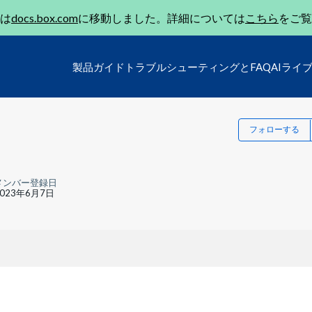
は
docs.box.com
に移動しました。詳細については
こちら
をご覧
製品ガイド
トラブルシューティングとFAQ
AIライ
フォローする
メンバー登録日
2023年6月7日