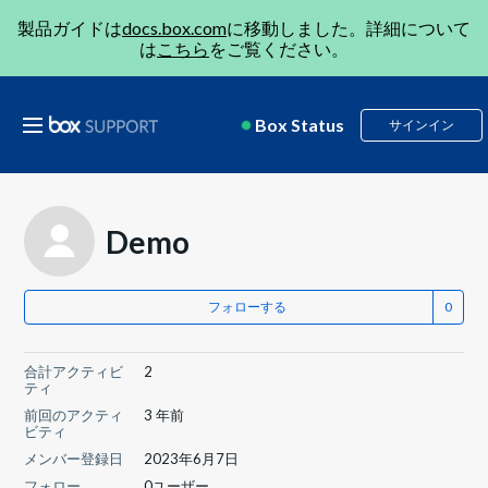
製品ガイドは
docs.box.com
に移動しました。詳細について
は
こちら
をご覧ください。
Box Status
サインイン
Demo
フォローする
合計アクティビ
2
ティ
前回のアクティ
3 年前
ビティ
メンバー登録日
2023年6月7日
フォロー
0ユーザー