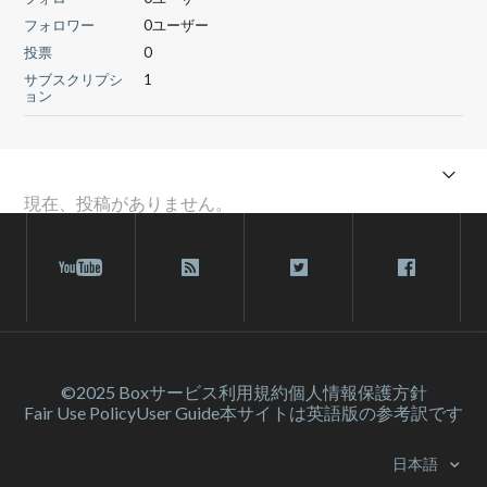
フォロワー
0ユーザー
投票
0
サブスクリプシ
1
ョン
現在、投稿がありません。
©2025 Box
サービス利⽤規約
個人情報保護方針
Fair Use Policy
User Guide
本サイトは英語版の参考訳です
日本語