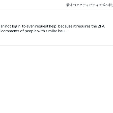
最近のアクティビティで並べ替
n not login, to even request help, because it requires the 2FA
 comments of people with similar issu...