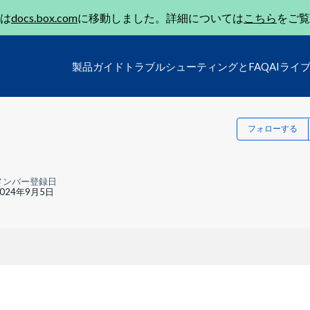
は
docs.box.com
に移動しました。詳細については
こちら
をご覧
製品ガイド
トラブルシューティングとFAQ
AIライ
フォローする
メンバー登録日
2024年9月5日