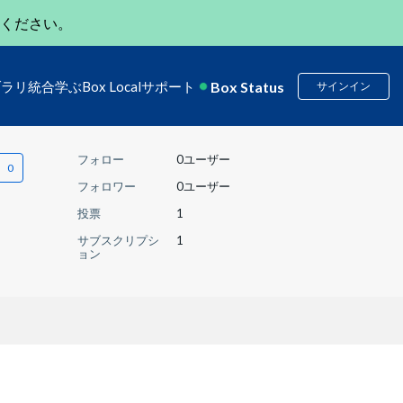
ください。
Box Status
ブラリ
統合
学ぶ
Box Local
サポート
サインイン
フォロー
0ユーザー
フォロワー
0ユーザー
投票
1
サブスクリプシ
1
ョン