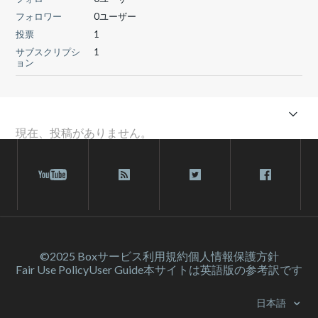
フォロワー
0ユーザー
投票
1
サブスクリプシ
1
ョン
現在、投稿がありません。
©2025 Box
サービス利⽤規約
個人情報保護方針
Fair Use Policy
User Guide
本サイトは英語版の参考訳です
日本語