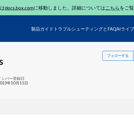
は
docs.box.com
に移動しました。詳細については
こちら
をご覧
製品ガイド
トラブルシューティングとFAQ
AIライ
フォローする
s
メンバー登録日
2023年10月11日