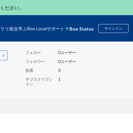
ください。
Box Status
ブラリ
統合
学ぶ
Box Local
サポート
サインイン
フォロー
0ユーザー
フォロワー
0ユーザー
投票
0
サブスクリプシ
1
ョン