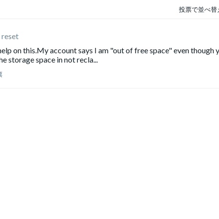
投票で並べ替
 reset
elp on this.My account says I am "out of free space" even though 
he storage space in not recla...
票