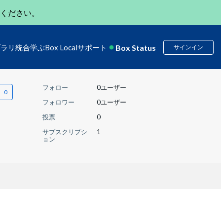
ください。
Box Status
ブラリ
統合
学ぶ
Box Local
サポート
サインイン
フォロー
0ユーザー
フォロワー
0ユーザー
投票
0
サブスクリプシ
1
ョン