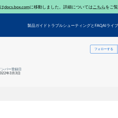
は
docs.box.com
に移動しました。詳細については
こちら
をご覧
製品ガイド
トラブルシューティングとFAQ
AIライ
フォローする
メンバー登録日
2022年3月3日