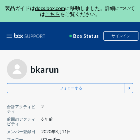
製品ガイドは
docs.box.com
に移動しました。詳細について
は
こちら
をご覧ください。
Box Status
サインイン
bkarun
フォローする
合計アクティビ
2
ティ
前回のアクティ
6 年前
ビティ
メンバー登録日
2020年8月11日
フォロー
0ユーザー