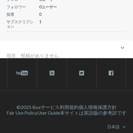
フォロワー
0ユーザー
投票
0
サブスクリプシ
1
ョン
現在、投稿がありません。
©2025 Box
サービス利⽤規約
個人情報保護方針
Fair Use Policy
User Guide
本サイトは英語版の参考訳です
日本語