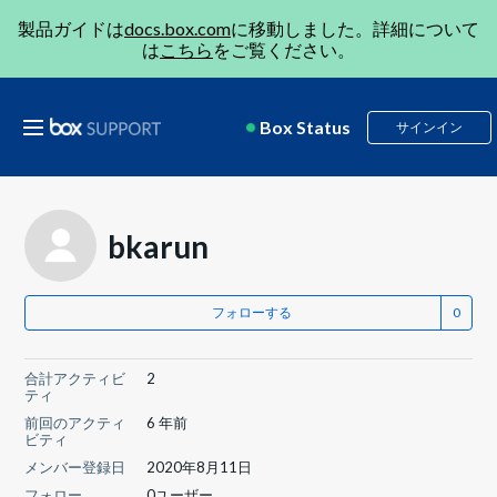
製品ガイドは
docs.box.com
に移動しました。詳細について
は
こちら
をご覧ください。
Box Status
サインイン
bkarun
フォローする
合計アクティビ
2
ティ
前回のアクティ
6 年前
ビティ
メンバー登録日
2020年8月11日
フォロー
0ユーザー