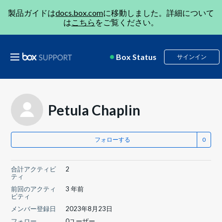
製品ガイドは
docs.box.com
に移動しました。詳細について
は
こちら
をご覧ください。
Box Status
サインイン
Petula Chaplin
フォローする
合計アクティビ
2
ティ
前回のアクティ
3 年前
ビティ
メンバー登録日
2023年8月23日
フォロー
0ユーザー