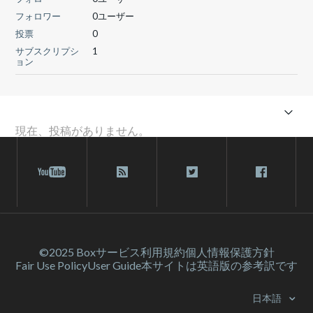
フォロワー
0ユーザー
投票
0
サブスクリプシ
1
ョン
現在、投稿がありません。
©2025 Box
サービス利⽤規約
個人情報保護方針
Fair Use Policy
User Guide
本サイトは英語版の参考訳です
日本語