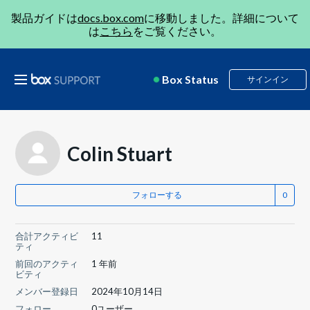
製品ガイドは
docs.box.com
に移動しました。詳細について
は
こちら
をご覧ください。
Box Status
サインイン
Colin Stuart
フォローする
合計アクティビ
11
ティ
前回のアクティ
1 年前
ビティ
メンバー登録日
2024年10月14日
フォロー
0ユーザー