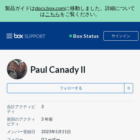
製品ガイドは
docs.box.com
に移動しました。詳細について
は
こちら
をご覧ください。
Box Status
サインイン
Paul Canady II
フォローする
合計アクティビ
3
ティ
前回のアクティ
3 年前
ビティ
メンバー登録日
2023年5月11日
フォロー
0ユーザー