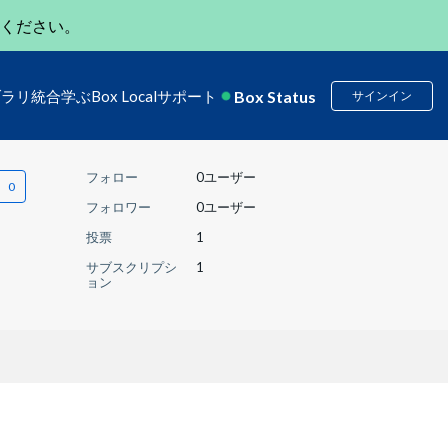
ください。
Box Status
ブラリ
統合
学ぶ
Box Local
サポート
サインイン
フォロー
0ユーザー
フォロワー
0ユーザー
投票
1
サブスクリプシ
1
ョン