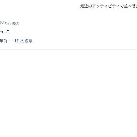
最近のアクティビティで並べ替
r Message
ems".
 年前
-1件の投票