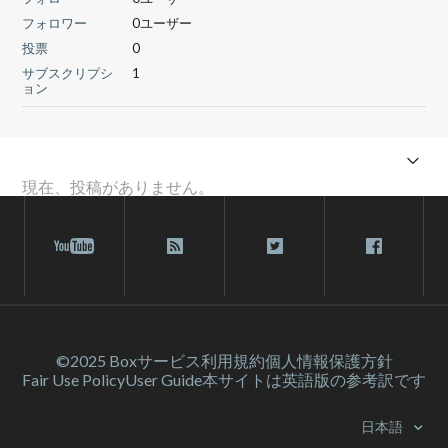
フォロワー
0ユーザー
投票
0
サブスクリプシ
1
ョン
現在、投稿がありません。
©2025 Box
サービス利⽤規約
個人情報保護方針
Fair Use Policy
User Guide
本サイトは英語版の参考訳です
日本語