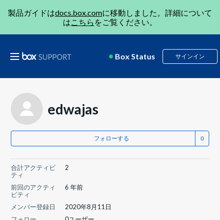
製品ガイドは
docs.box.com
に移動しました。詳細について
は
こちら
をご覧ください。
Box Status
サインイン
edwajas
フォローする
合計アクティビ
2
ティ
前回のアクティ
6 年前
ビティ
メンバー登録日
2020年8月11日
フォロー
0ユーザー