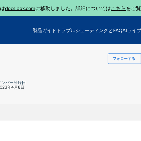
は
docs.box.com
に移動しました。詳細については
こちら
をご覧
製品ガイド
トラブルシューティングとFAQ
AIライ
フォローする
メンバー登録日
2023年4月8日