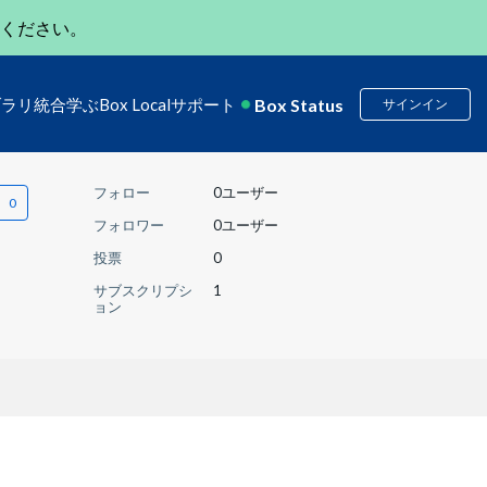
ください。
Box Status
ブラリ
統合
学ぶ
Box Local
サポート
サインイン
フォロー
0ユーザー
フォロワー
0ユーザー
投票
0
サブスクリプシ
1
ョン