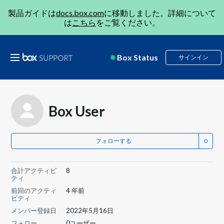
製品ガイドは
docs.box.com
に移動しました。詳細について
は
こちら
をご覧ください。
Box Status
サインイン
Box User
フォローする
合計アクティビ
8
ティ
前回のアクティ
4 年前
ビティ
メンバー登録日
2022年5月16日
フォロー
0ユーザー