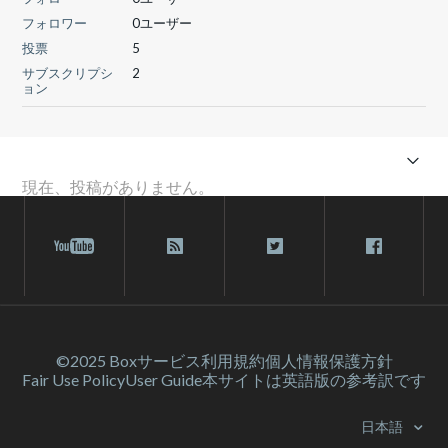
フォロワー
0ユーザー
投票
5
サブスクリプシ
2
ョン
現在、投稿がありません。
©2025 Box
サービス利⽤規約
個人情報保護方針
Fair Use Policy
User Guide
本サイトは英語版の参考訳です
日本語