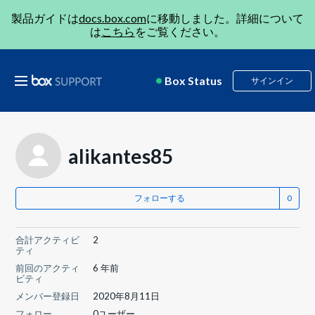
製品ガイドは
docs.box.com
に移動しました。詳細について
は
こちら
をご覧ください。
Box Status
サインイン
alikantes85
フォローする
合計アクティビ
2
ティ
前回のアクティ
6 年前
ビティ
メンバー登録日
2020年8月11日
フォロー
0ユーザー