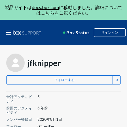
製品ガイドは
docs.box.com
に移動しました。詳細について
は
こちら
をご覧ください。
Box Status
サインイン
jfknipper
フォローする
合計アクティビ
3
ティ
前回のアクティ
6 年前
ビティ
メンバー登録日
2020年8月1日
フォロー
0ユーザー