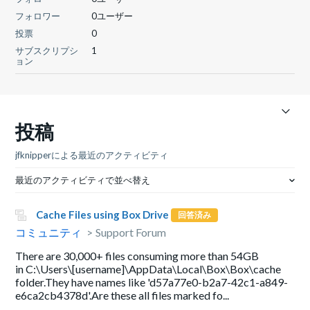
フォロワー
0ユーザー
投票
0
サブスクリプシ
1
ョン
投稿
jfknipperによる最近のアクティビティ
最近のアクティビティで並べ替え
Cache Files using Box Drive
回答済み
コミュニティ
Support Forum
There are 30,000+ files consuming more than 54GB
in C:\Users\[username]\AppData\Local\Box\Box\cache
folder.They have names like 'd57a77e0-b2a7-42c1-a849-
e6ca2cb4378d'.Are these all files marked fo...