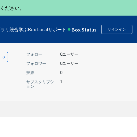
ください。
Box Status
ブラリ
統合
学ぶ
Box Local
サポート
サインイン
フォロー
0ユーザー
フォロワー
0ユーザー
投票
0
サブスクリプシ
1
ョン