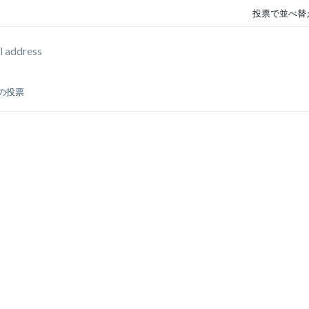
投票で並べ替
l address
件の投票