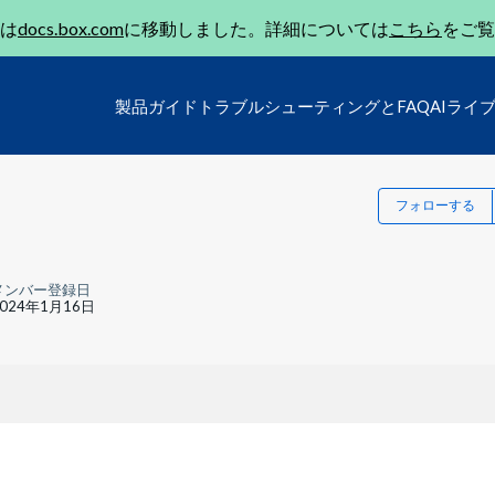
は
docs.box.com
に移動しました。詳細については
こちら
をご覧
製品ガイド
トラブルシューティングとFAQ
AIライ
フォローする
メンバー登録日
2024年1月16日