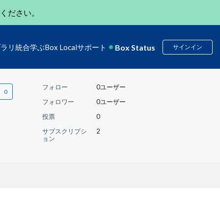
ください。
Box Status
ブラリ
統合
学ぶ
Box Local
サポート
サインイン
フォロー
0ユーザー
フォロワー
0ユーザー
投票
0
サブスクリプシ
2
ョン