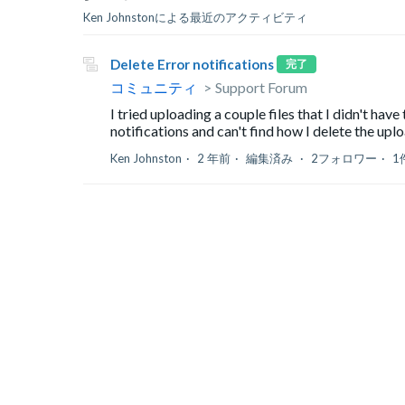
Ken Johnstonによる最近のアクティビティ
Delete Error notifications
完了
コミュニティ
Support Forum
I tried uploading a couple files that I didn't hav
notifications and can't find how I delete the uplo
Ken Johnston
2 年前
編集済み
2フォロワー
1