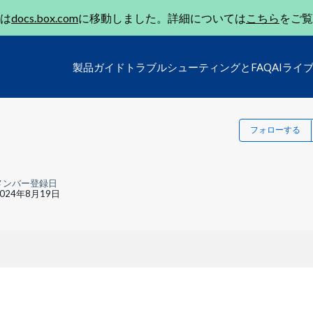
は
docs.box.com
に移動しました。詳細については
こちら
をご覧
製品ガイド
トラブルシューティングとFAQ
AIライ
フォローする
メンバー登録日
2024年8月19日