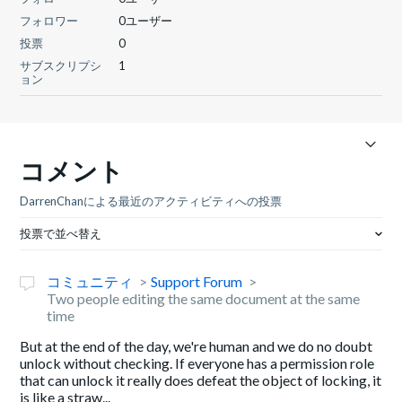
フォロワー
0ユーザー
投票
0
サブスクリプシ
1
ョン
コメント
DarrenChanによる最近のアクティビティへの投票
投票で並べ替え
コミュニティ
Support Forum
Two people editing the same document at the same
time
But at the end of the day, we're human and we do no doubt
unlock without checking. If everyone has a permission role
that can unlock it really does defeat the object of locking, it
is like a straw...