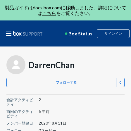
製品ガイドは
docs.box.com
に移動しました。詳細について
は
こちら
をご覧ください。
Box Status
サインイン
DarrenChan
フォローする
合計アクティビ
2
ティ
前回のアクティ
6 年前
ビティ
メンバー登録日
2020年8月11日
フォロー
0ユーザー