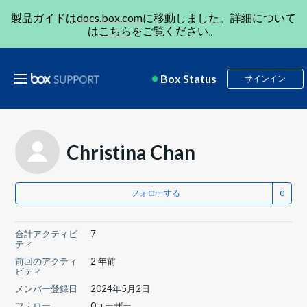
製品ガイドは
docs.box.com
に移動しました。詳細について
は
こちら
をご覧ください。
Box Status
サインイン
Christina Chan
フォローする
合計アクティビ
7
ティ
前回のアクティ
2 年前
ビティ
メンバー登録日
2024年5月2日
フォロー
0ユーザー