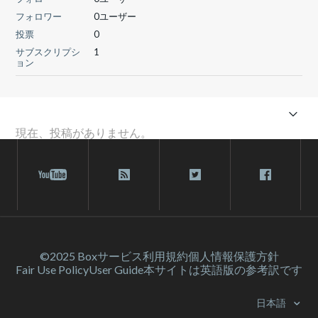
フォロワー
0ユーザー
投票
0
サブスクリプシ
1
ョン
現在、投稿がありません。
©2025 Box
サービス利⽤規約
個人情報保護方針
Fair Use Policy
User Guide
本サイトは英語版の参考訳です
日本語