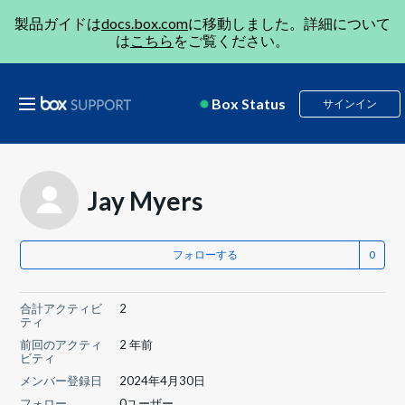
製品ガイドは
docs.box.com
に移動しました。詳細について
は
こちら
をご覧ください。
Box Status
サインイン
Jay Myers
フォローする
合計アクティビ
2
ティ
前回のアクティ
2 年前
ビティ
メンバー登録日
2024年4月30日
フォロー
0ユーザー