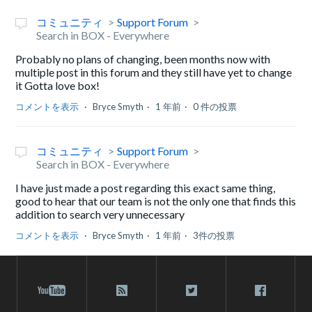
コミュニティ
Support Forum
Search in BOX - Everywhere
Probably no plans of changing, been months now with
multiple post in this forum and they still have yet to change
it Gotta love box!
コメントを表示
Bryce Smyth
1 年前
0 件の投票
コミュニティ
Support Forum
Search in BOX - Everywhere
I have just made a post regarding this exact same thing,
good to hear that our team is not the only one that finds this
addition to search very unnecessary
コメントを表示
Bryce Smyth
1 年前
3件の投票