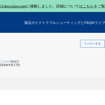
は
docs.box.com
に移動しました。詳細については
こちら
をご覧
製品ガイド
トラブルシューティングとFAQ
AIライ
フォローする
メンバー登録日
2024年9月17日