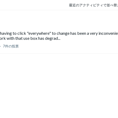
最近のアクティビティで並べ替
d having to click "everywhere" to change has been a very inconvenie
rk with that use box has degrad...
7件の投票