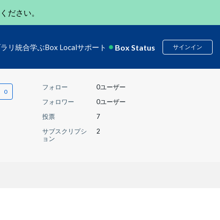
ください。
Box Status
ブラリ
統合
学ぶ
Box Local
サポート
サインイン
フォロー
0ユーザー
フォロワー
0ユーザー
投票
7
サブスクリプシ
2
ョン