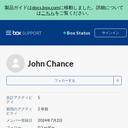
製品ガイドは
docs.box.com
に移動しました。詳細について
は
こちら
をご覧ください。
Box Status
サインイン
John Chance
フォローする
合計アクティビ
5
ティ
前回のアクティ
2 年前
ビティ
メンバー登録日
2024年7月2日
フォロー
0ユーザー