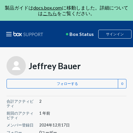
製品ガイドは
docs.box.com
に移動しました。詳細について
は
こちら
をご覧ください。
Box Status
サインイン
Jeffrey Bauer
フォローする
合計アクティビ
2
ティ
前回のアクティ
1 年前
ビティ
メンバー登録日
2024年12月17日
フォロー
0ユーザー