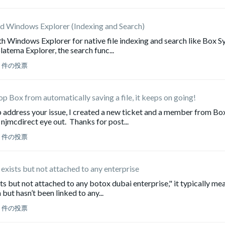
d Windows Explorer (Indexing and Search)
th Windows Explorer for native file indexing and search like Box S
atema Explorer, the search func...
0 件の投票
p Box from automatically saving a file, it keeps on going!
ddress your issue, I created a new ticket and a member from Bo
 njmcdirect eye out. Thanks for post...
0 件の投票
exists but not attached to any enterprise
s but not attached to any botox dubai enterprise," it typically me
but hasn’t been linked to any...
0 件の投票