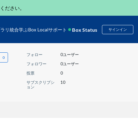
ください。
Box Status
ブラリ
統合
学ぶ
Box Local
サポート
サインイン
フォロー
0ユーザー
フォロワー
0ユーザー
投票
0
サブスクリプシ
10
ョン