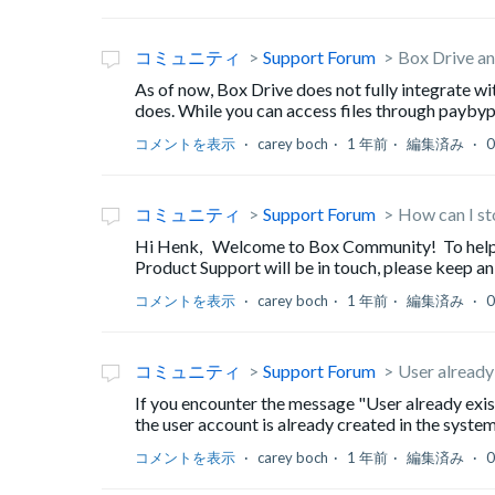
コミュニティ
Support Forum
Box Drive an
As of now, Box Drive does not fully integrate wi
does. While you can access files through paybypl
コメントを表示
carey boch
1 年前
編集済み
コミュニティ
Support Forum
How can I sto
Hi Henk, Welcome to Box Community! To help a
Product Support will be in touch, please keep an
コメントを表示
carey boch
1 年前
編集済み
コミュニティ
Support Forum
User already 
If you encounter the message "User already exist
the user account is already created in the system 
コメントを表示
carey boch
1 年前
編集済み