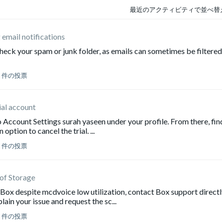
最近のアクティビティで並べ替
 email notifications
t check your spam or junk folder, as emails can sometimes be filtered
0 件の投票
ial account
to Account Settings surah yaseen under your profile. From there, fin
option to cancel the trial. ...
0 件の投票
of Storage
 Box despite mcdvoice low utilization, contact Box support direct
ain your issue and request the sc...
0 件の投票