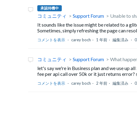
承認待機中
コミュニティ
Support Forum
Unable to sh
It sounds like the issue might be related to a gli
Sometimes, simply refreshing the page can resolv
コメントを表示
carey boch
1 年前
編集済み
コミュニティ
Support Forum
What happens 
let's say we're in Business plan and we use up a
fee per api call over 50k or it just returns error?
コメントを表示
carey boch
2 年前
編集済み