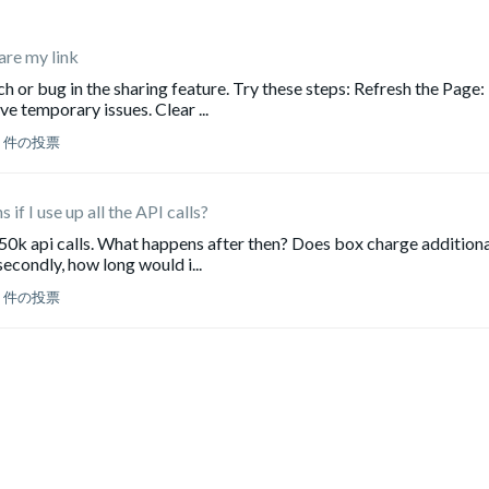
are my link
tch or bug in the sharing feature. Try these steps: Refresh the Page:
e temporary issues. Clear ...
0 件の投票
if I use up all the API calls?
ll 50k api calls. What happens after then? Does box charge addition
 secondly, how long would i...
0 件の投票