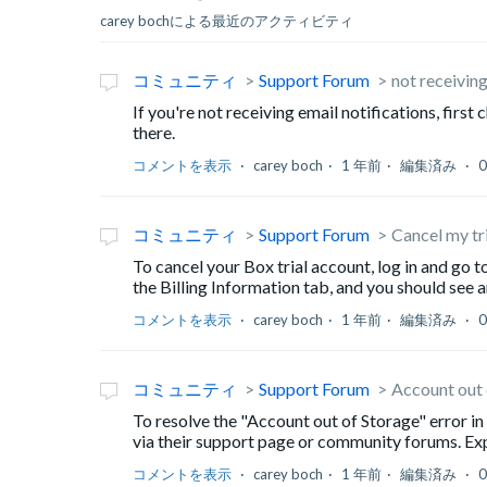
carey bochによる最近のアクティビティ
コミュニティ
Support Forum
not receiving
If you're not receiving email notifications, firs
there.
コメントを表示
carey boch
1 年前
編集済み
コミュニティ
Support Forum
Cancel my tr
To cancel your Box trial account, log in and go 
the Billing Information tab, and you should see an 
コメントを表示
carey boch
1 年前
編集済み
コミュニティ
Support Forum
Account out 
To resolve the "Account out of Storage" error in
via their support page or community forums. Expl
コメントを表示
carey boch
1 年前
編集済み