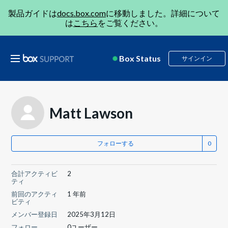
製品ガイドは
docs.box.com
に移動しました。詳細について
は
こちら
をご覧ください。
Box Status
サインイン
Matt Lawson
フォローする
合計アクティビ
2
ティ
前回のアクティ
1 年前
ビティ
メンバー登録日
2025年3月12日
フォロー
0ユーザー