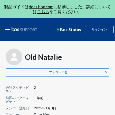
製品ガイドは
docs.box.com
に移動しました。詳細について
は
こちら
をご覧ください。
Box Status
サインイン
Old Natalie
フォローする
合計アクティビ
2
ティ
前回のアクティ
1 年前
ビティ
メンバー登録日
2025年1月3日
フォロー
0ユーザー