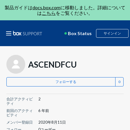
製品ガイドは
docs.box.com
に移動しました。詳細について
は
こちら
をご覧ください。
Box Status
サインイン
ASCENDFCU
フォローする
合計アクティビ
2
ティ
前回のアクティ
6 年前
ビティ
メンバー登録日
2020年8月11日
フォロー
0ユーザー