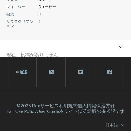
フォロワー
0ユーザー
投票
0
サブスクリプシ
1
ョン
現在、投稿がありません。
©2025 Box
サービス利⽤規約
個人情報保護方針
Fair Use Policy
User Guide
本サイトは英語版の参考訳です
日本語