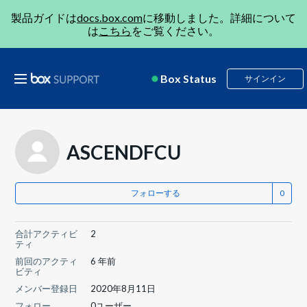
製品ガイドは
docs.box.com
に移動しました。詳細について
は
こちら
をご覧ください。
Box Status
サインイン
ASCENDFCU
フォローする
合計アクティビ
2
ティ
前回のアクティ
6 年前
ビティ
メンバー登録日
2020年8月11日
フォロー
0ユーザー