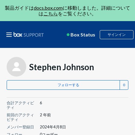
製品ガイドは
docs.box.com
に移動しました。詳細について
は
こちら
をご覧ください。
Box Status
サインイン
Stephen Johnson
フォローする
合計アクティビ
6
ティ
前回のアクティ
2 年前
ビティ
メンバー登録日
2024年4月8日
フォロー
0ユーザー