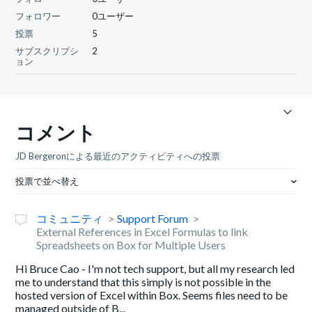
フォロワー
0ユーザー
投票
5
サブスクリプシ
2
ョン
コメント
JD Bergeronによる最近のアクティビティへの投票
投票で並べ替え
コミュニティ
Support Forum
External References in Excel Formulas to link
Spreadsheets on Box for Multiple Users
Hi Bruce Cao - I'm not tech support, but all my research led
me to understand that this simply is not possible in the
hosted version of Excel within Box. Seems files need to be
managed outside of B...