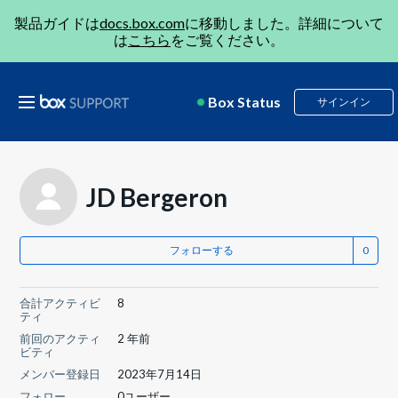
製品ガイドは
docs.box.com
に移動しました。詳細について
は
こちら
をご覧ください。
Box Status
サインイン
JD Bergeron
フォローする
合計アクティビ
8
ティ
前回のアクティ
2 年前
ビティ
メンバー登録日
2023年7月14日
フォロー
0ユーザー