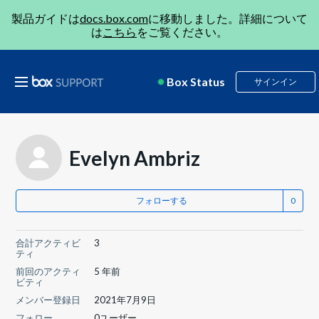
製品ガイドは
docs.box.com
に移動しました。詳細について
は
こちら
をご覧ください。
Box Status
サインイン
Evelyn Ambriz
フォローする
合計アクティビ
3
ティ
前回のアクティ
5 年前
ビティ
メンバー登録日
2021年7月9日
フォロー
0ユーザー